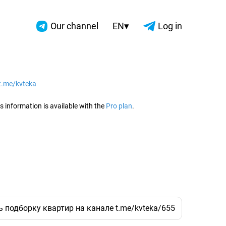
▾
Our channel
EN
Log in
/t.me/kvteka
2026
s information is available with the
Pro plan
.
ть подборку квартир на канале t.me/kvteka/655