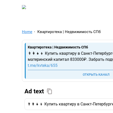
TelegramAds.com — Tel
Home
Квартиротека | Недвижимость СПб
Квартиротека | Недвижимость СПб
👨‍👩‍👧‍👦 Купить квартиру в Санкт-Петербур
материнский капитал 833000₽. Забрать под
t.me/kvteka/655
ОТКРЫТЬ КАНАЛ
Ad text
👨‍👩‍👧‍👦 Купить квартиру в Санкт-Петербу