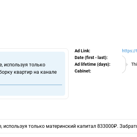
egram Ads Spy
Ad Link:
https:/
Date (first - last):
07.08.
ге, используя только
Ad lifetime (days):
Thi
Cabinet:
EURO
борку квартир на канале
рге, используя только материнский капитал 833000₽. Забра