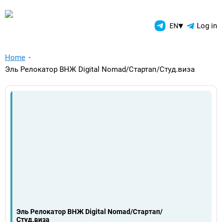
TelegramAds.com — Telegram
▾
Log in
EN
Home
Эль Релокатор ВНЖ Digital Nomad/Стартап/Студ.виза
Эль Релокатор ВНЖ Digital Nomad/Стартап/
Студ.виза