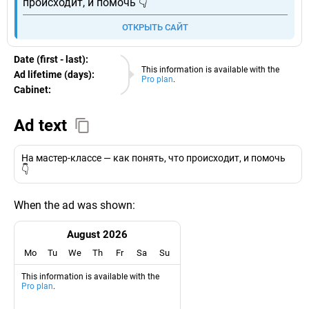
происходит, и помочь 👇
ОТКРЫТЬ САЙТ
Date (first - last):
08.08.2026
This information is available with the
Ad lifetime (days):
Pro plan
.
Cabinet:
EURO
Ad text
На мастер-классе — как понять, что происходит, и помочь
👇
When the ad was shown:
August 2026
Mo
Tu
We
Th
Fr
Sa
Su
This information is available with the
Pro plan
.