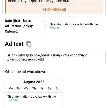
бесплатную диагностику воском👇🏼
SEND MESSAGE
Date (first - last):
06.08.2026
This information is available with the
Ad lifetime (days):
Pro plan
.
Cabinet:
EURO
Ad text
🕯️Напишите дату рождения и получите бесплатную
диагностику воском👇🏼
When the ad was shown:
August 2026
Mo
Tu
We
Th
Fr
Sa
Su
This information is available with the
Pro plan
.