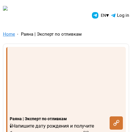
TelegramAds.com — Telegram
▾
Log in
EN
Home
Раяна | Эксперт по отливкам
Раяна | Эксперт по отливкам
🕯️Напишите дату рождения и получите