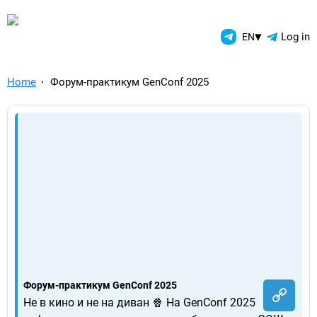
TelegramAds.com — Telegram
▾
Log in
EN
Home
Форум-практикум GenConf 2025
Форум-практикум GenConf 2025
Не в кино и не на диван 🍿 На GenConf 2025