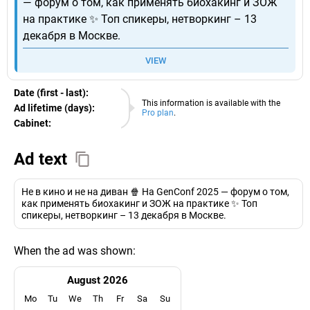
— форум о том, как применять биохакинг и ЗОЖ
на практике ✨ Топ спикеры, нетворкинг – 13
декабря в Москве.
VIEW
Date (first - last):
08.08.2026
This information is available with the
Ad lifetime (days):
Pro plan
.
Cabinet:
EURO
Ad text
Не в кино и не на диван 🍿 На GenConf 2025 — форум о том,
как применять биохакинг и ЗОЖ на практике ✨ Топ
спикеры, нетворкинг – 13 декабря в Москве.
When the ad was shown:
August 2026
Mo
Tu
We
Th
Fr
Sa
Su