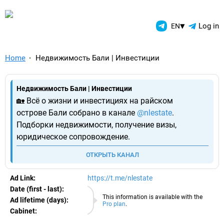
TelegramAds.com — Telegram
▾
Log in
EN
Home
Недвижимость Бали | Инвестиции
Недвижимость Бали | Инвестиции
🏡 Всё о жизни и инвестициях на райском
острове Бали собрано в канале
@nlestate
.
Подборки недвижимости, получение визы,
юридическое сопровождение.
ОТКРЫТЬ КАНАЛ
Ad Link:
https://t.me/nlestate
Date (first - last):
06.08.2026
This information is available with the
Ad lifetime (days):
Pro plan
.
Cabinet:
EURO