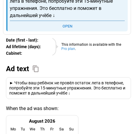
лета в телефоне, попробуйте эти 15-минутные
упражнения. Это бесплатно и поможет в
дальнейшей учёбе ↓
OPEN
Date (first - last):
09.08.2026
This information is available with the
Ad lifetime (days):
Pro plan
.
Cabinet:
EURO
Ad text
► Чтобы ваш ребёнок не провёл остаток лета в телефоне,
попробуйте эти 15-минутные упражнения. Это бесплатно и
поможет в дальнейшей учёбе ↓
When the ad was shown:
August 2026
Mo
Tu
We
Th
Fr
Sa
Su