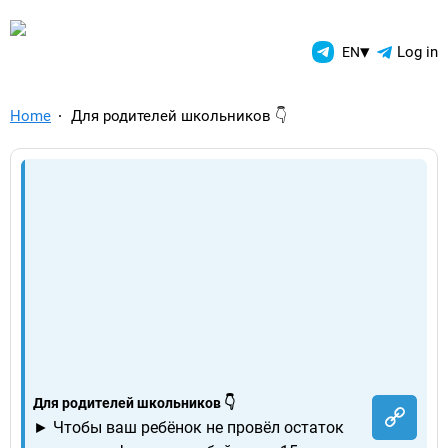
TelegramAds.com — Telegram
▾
Log in
EN
Home
Для родителей школьников 👇
Для родителей школьников 👇
► Чтобы ваш ребёнок не провёл остаток