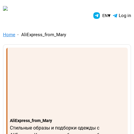
TelegramAds.com — Telegram
▾
Log in
EN
Home
AliExpress_from_Mary
AliExpress_from_Mary
Стильные образы и подборки одежды с