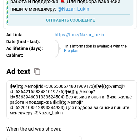
работа и поддержка
Для подбора вакансии
пишите менеджеру:
@Nazar_Lukin
ОТПРАВИТЬ СООБЩЕНИЕ
Ad Link:
https://t.me/Nazar_Lukin
Date (first - last):
09.08.2026
This information is available with the
Ad lifetime (days):
Pro plan
.
Cabinet:
EURO
Ad text
![❤️](tg://emoji?id=5366500574801969173)![❤️](tg://emoji?
id=5364215583481019775)![❤️](tg://emoji?
id=5363946031333524504) Без языка и опыта! Виза, жильё,
работа и поддержка ![🆘](tg://emoji?
id=5220108512893344933) Для подбора вакансии пишите
менеджеру: @Nazar_Lukin
When the ad was shown: