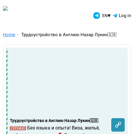
TelegramAds.com — Telegram
▾
Log in
EN
Home
Трудоустройство в Англию Назар Лукин🇬🇧
Трудоустройство в Англию Назар Лукин🇬🇧
Без языка и опыта! Виза, жильё,