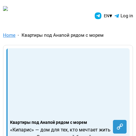
TelegramAds.com — Telegram
▾
Log in
EN
Home
Квартиры под Анапой рядом с морем
Квартиры под Анапой рядом с морем
«Кипарис» — дом для тех, кто мечтает жить