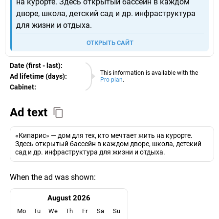
на курорте. Здесь открытый бассейн в каждом
дворе, школа, детский сад и др. инфраструктура
для жизни и отдыха.
ОТКРЫТЬ САЙТ
Date (first - last):
06.08.2026
This information is available with the
Ad lifetime (days):
Pro plan
.
Cabinet:
EURO
Ad text
«Кипарис» — дом для тех, кто мечтает жить на курорте.
Здесь открытый бассейн в каждом дворе, школа, детский
сад и др. инфраструктура для жизни и отдыха.
When the ad was shown:
August 2026
Mo
Tu
We
Th
Fr
Sa
Su