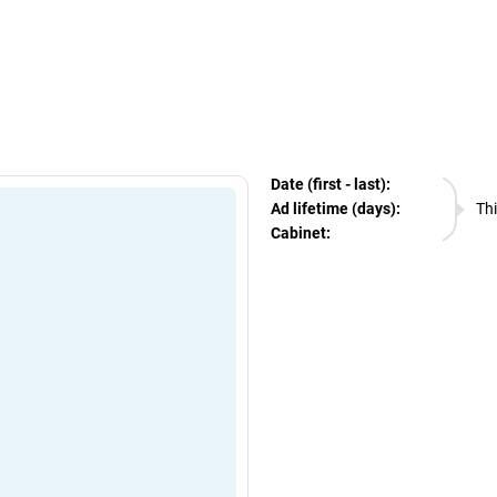
egram Ads Spy
Date (first - last):
07.08.
Ad lifetime (days):
Thi
Cabinet:
EURO