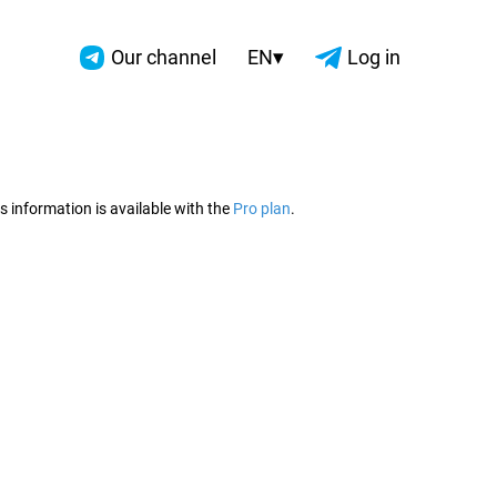
▾
Our channel
EN
Log in
2026
s information is available with the
Pro plan
.