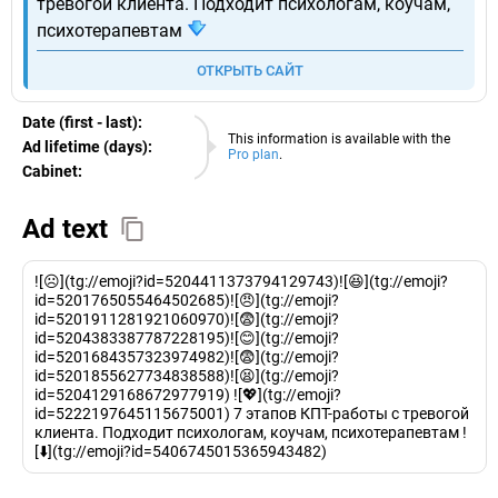
тревогой клиента. Подходит психологам, коучам,
психотерапевтам
ОТКРЫТЬ САЙТ
Date (first - last):
09.08.2026
This information is available with the
Ad lifetime (days):
Pro plan
.
Cabinet:
EURO
Ad text
![☹️](tg://emoji?id=5204411373794129743)![😆](tg://emoji?
id=5201765055464502685)![😠](tg://emoji?
id=5201911281921060970)![😨](tg://emoji?
id=5204383387787228195)![😊](tg://emoji?
id=5201684357323974982)![😨](tg://emoji?
id=5201855627734838588)![😫](tg://emoji?
id=5204129168672977919) ![💖](tg://emoji?
id=5222197645115675001) 7 этапов КПТ-работы с тревогой
клиента. Подходит психологам, коучам, психотерапевтам !
[⬇️](tg://emoji?id=5406745015365943482)