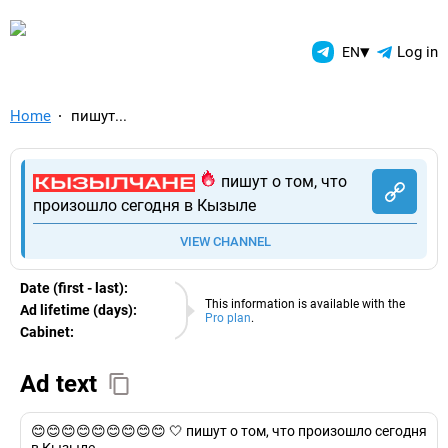
TelegramAds.com — Telegram
▾
Log in
EN
Home
пишут...
пишут о том, что
произошло сегодня в Кызыле
VIEW CHANNEL
Date (first - last):
09.08.2026
This information is available with the
Ad lifetime (days):
Pro plan
.
Cabinet:
EURO
Ad text
😊😊😊😊😊😊😊😊😊 🤍 пишут о том, что произошло сегодня