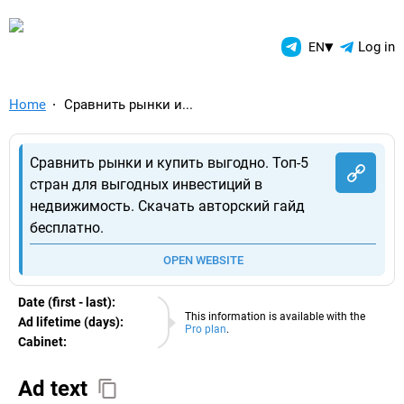
TelegramAds.com — Telegram
▾
Log in
EN
Home
Сравнить рынки и...
Сравнить рынки и купить выгодно. Топ-5
стран для выгодных инвестиций в
недвижимость. Скачать авторский гайд
бесплатно.
OPEN WEBSITE
Date (first - last):
08.08.2026
This information is available with the
Ad lifetime (days):
Pro plan
.
Cabinet:
EURO
Ad text