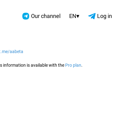
▾
Our channel
EN
Log in
/t.me/aabeta
2026
s information is available with the
Pro plan
.