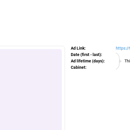
egram Ads Spy
Ad Link:
https:/
Date (first - last):
08.08.
Ad lifetime (days):
Thi
Cabinet:
EURO