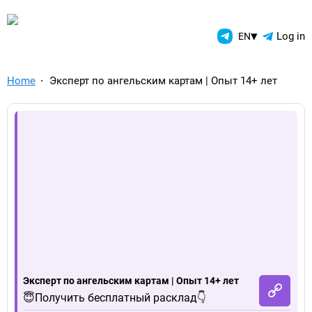
TelegramAds.com — Telegram
▾
Log in
EN
Home
Эксперт по ангельским картам | Опыт 14+ лет
Эксперт по ангельским картам | Опыт 14+ лет
😇Получить бесплатный расклад👇