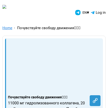
TelegramAds.com — Telegram
▾
Log in
EN
Home
Почувствуйте свободу движения🏃🏻‍♂️
Почувствуйте свободу движения🏃🏻‍♂️
11000 мг гидролизованного коллагена, 20