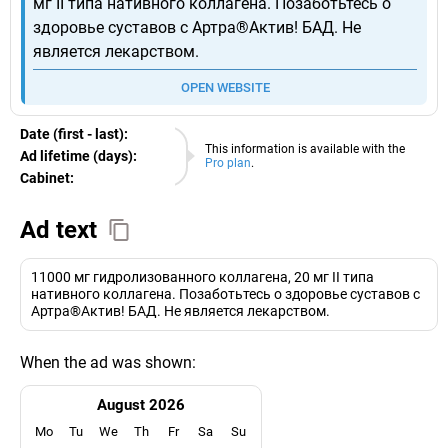
мг II типа нативного коллагена. Позаботьтесь о
здоровье суставов с Артра®Актив! БАД. Не
является лекарством.
OPEN WEBSITE
Date (first - last):
10.08.2026
This information is available with the
Ad lifetime (days):
Pro plan
.
Cabinet:
EURO
Ad text
11000 мг гидролизованного коллагена, 20 мг II типа
нативного коллагена. Позаботьтесь о здоровье суставов с
Артра®Актив! БАД. Не является лекарством.
When the ad was shown:
August 2026
Mo
Tu
We
Th
Fr
Sa
Su