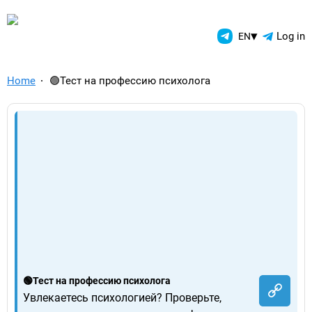
TelegramAds.com — Telegram
▾
Log in
EN
Home
🟢Тест на профессию психолога
🟢Тест на профессию психолога
Увлекаетесь психологией? Проверьте,