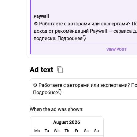
Paywall
⚙️ Работаете с авторами или экспертами? П
доход от рекомендаций Paywall — сервиса д
подписке. Подробнее👇
VIEW POST
Ad text
⚙️ Работаете с авторами или экспертами? П
Подробнее👇
When the ad was shown:
August 2026
Mo
Tu
We
Th
Fr
Sa
Su