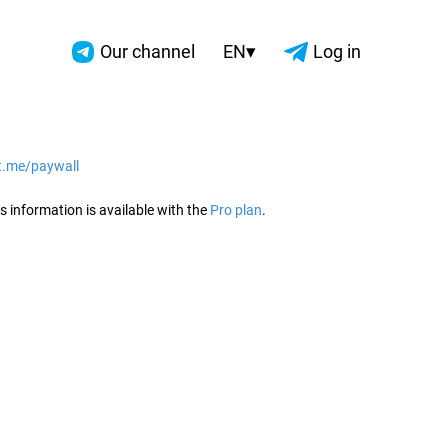
▾
Our channel
EN
Log in
/t.me/paywall
2026
s information is available with the
Pro plan
.