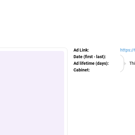
egram Ads Spy
Ad Link:
https:/
Date (first - last):
08.08.
Ad lifetime (days):
Thi
Cabinet:
EURO