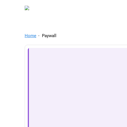
TelegramAds.com — Tel
Home
Paywall