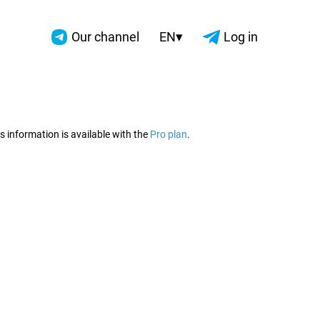
▾
Our channel
EN
Log in
2026
s information is available with the
Pro plan
.