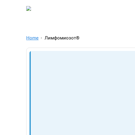
TelegramAds.com — Tel
Home
Лимфомиозот®