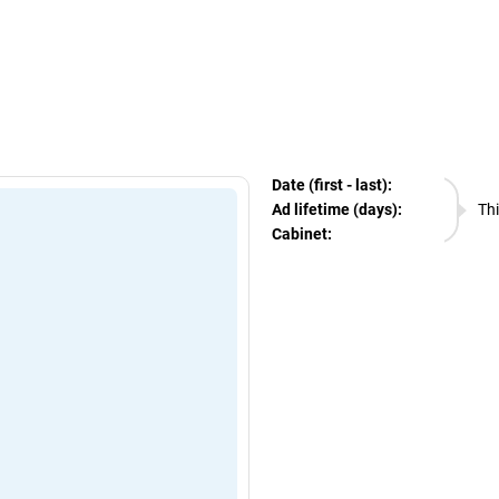
egram Ads Spy
Date (first - last):
06.08.
Ad lifetime (days):
Thi
Cabinet:
EURO