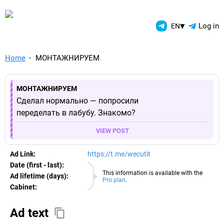
TelegramAds.com — Telegram
▾
Log in
EN
Home
МОНТАЖНИРУЕМ
МОНТАЖНИРУЕМ
Сделал нормально — попросили
переделать в лабубу. Знакомо?
VIEW POST
Ad Link:
https://t.me/wecutit
Date (first - last):
07.08.2026
This information is available with the
Ad lifetime (days):
Pro plan
.
Cabinet:
EURO
Ad text