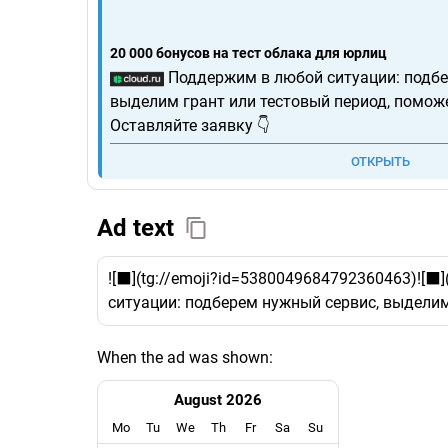
20 000 бонусов на тест облака для юрлиц
Поддержим в любой ситуации: подбе
выделим грант или тестовый период, помож
Оставляйте заявку 👇
ОТКРЫТЬ
Ad text
![⬛️](tg://emoji?id=5380049684792360463)![⬛
ситуации: подберем нужный сервис, выделим
When the ad was shown:
August 2026
Mo
Tu
We
Th
Fr
Sa
Su