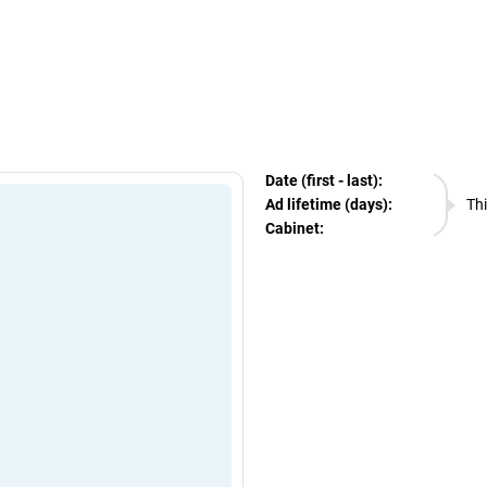
egram Ads Spy
Date (first - last):
06.08.
Ad lifetime (days):
Thi
Cabinet:
EURO