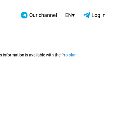
▾
Our channel
EN
Log in
2026
s information is available with the
Pro plan
.