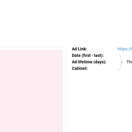
egram Ads Spy
Ad Link:
https:/
Date (first - last):
08.08.
Ad lifetime (days):
Thi
Cabinet:
EURO