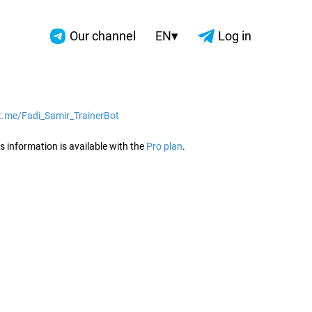
▾
Our channel
EN
Log in
/t.me/Fadi_Samir_TrainerBot
2026
s information is available with the
Pro plan
.