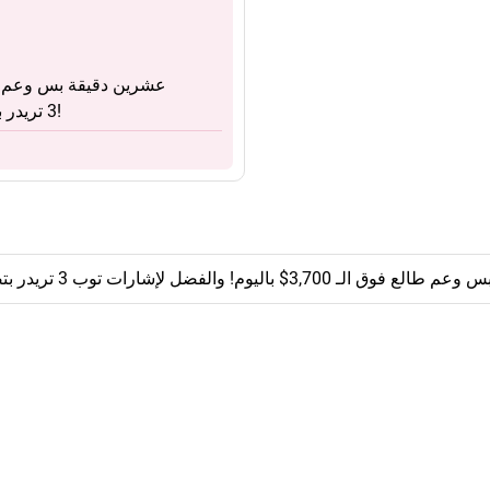
3 تريدر بتصنيف فوربس، شغلي بس انسخ صفقاته! ❕فوت معنا!