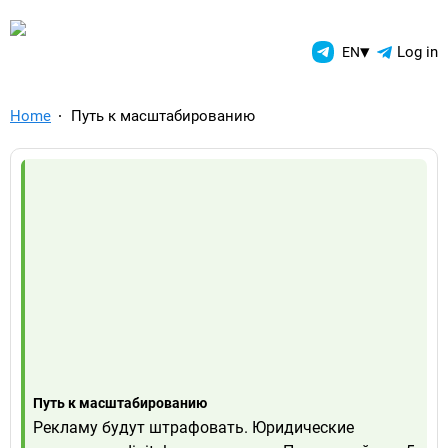
TelegramAds.com — Telegram
▾
Log in
EN
Home
Путь к масштабированию
Путь к масштабированию
Рекламу будут штрафовать. Юридические