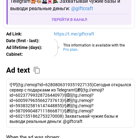
Telegram
Захватывай чужие базы и
выводи реальные деньги:
@giftcraft
ПЕРЕЙТИ В КАНАЛ
Ad Link:
https://t.me/giftcraft
Date (first - last):
06.08.2026
This information is available with the
Ad lifetime (days):
Pro plan
.
Cabinet:
EURO
Ad text
![💜](tg://emoji?id=6280806319351927135)Сегодня открылся
сервер с подарками из Telegram![🎁](tg://emoji?
id=6023779932872644097)![🙉](tg://emoji?
id=6005979655662737613)![🎁](tg://emoji?
id=5938325816147448855)![🎁](tg://emoji?
id=5870990487111866871)![🎁](tg://emoji?
id=6021551862753270008) Захватывай чужие базы и
выводи реальные деньги: @giftcraft
When the ad was shown: