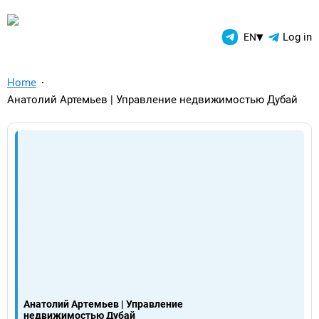
TelegramAds.com — Telegram
▾
Log in
EN
Home
Анатолий Артемьев | Управление недвижимостью Дубай
Анатолий Артемьев | Управление
недвижимостью Дубай