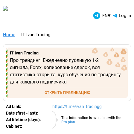
TelegramAds.com — Telegram
▾
Log in
EN
Home
IT Ivan Trading
IT Ivan Trading
Про трейдинг! Ежедневно публикую 1-2
сигнала, Forex, копирование сделок, вся
статистика открыта, курс обучения по трейдингу
для каждого подписчика
ОТКРЫТЬ ПУБЛИКАЦИЮ
Ad Link:
https://t.me/ivan_tradingg
Date (first - last):
09.08.2026
This information is available with the
Ad lifetime (days):
Pro plan
.
Cabinet:
EURO