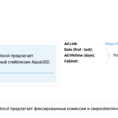
egram Ads Spy
Ad Link:
https:/
Date (first - last):
06.08.
tocol предлагает
Ad lifetime (days):
Thi
Cabinet:
EURO
ный стейблкоин AquaUSD.
otocol предлагает фиксированные комиссии и сверхобеспе