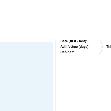
egram Ads Spy
Date (first - last):
06.08.
Ad lifetime (days):
Thi
Cabinet:
EURO