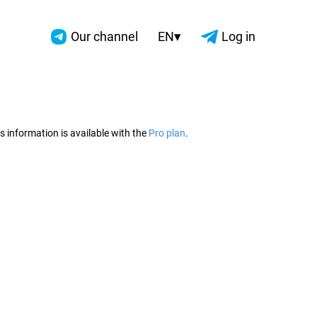
▾
Our channel
EN
Log in
2026
s information is available with the
Pro plan
.