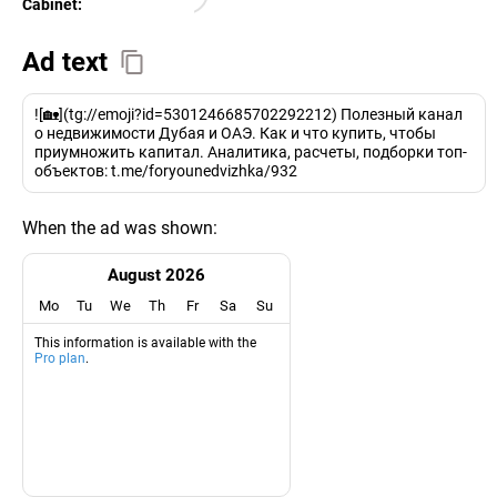
Cabinet:
EURO
Ad text
![🏡](tg://emoji?id=5301246685702292212) Полезный канал
о недвижимости Дубая и ОАЭ. Как и что купить, чтобы
приумножить капитал. Аналитика, расчеты, подборки топ-
объектов: t.me/foryounedvizhka/932
When the ad was shown:
August 2026
Mo
Tu
We
Th
Fr
Sa
Su
This information is available with the
Pro plan
.