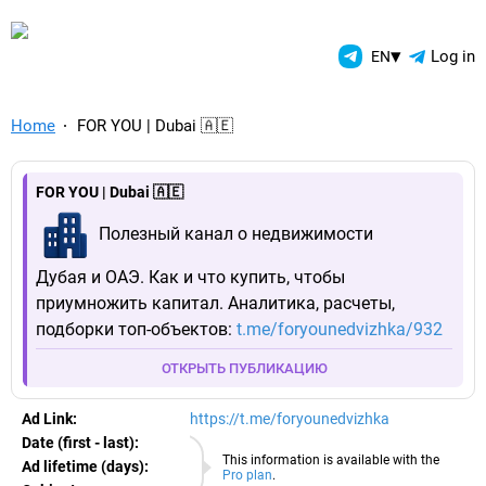
TelegramAds.com — Telegram
▾
Log in
EN
Home
FOR YOU | Dubai 🇦🇪
FOR YOU | Dubai 🇦🇪
Полезный канал о недвижимости
Дубая и ОАЭ. Как и что купить, чтобы
приумножить капитал. Аналитика, расчеты,
подборки топ-объектов:
t.me/foryounedvizhka/932
ОТКРЫТЬ ПУБЛИКАЦИЮ
Ad Link:
https://t.me/foryounedvizhka
Date (first - last):
08.08.2026
This information is available with the
Ad lifetime (days):
Pro plan
.