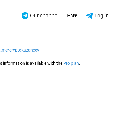
▾
Our channel
EN
Log in
/t.me/cryptokazancev
2026
s information is available with the
Pro plan
.