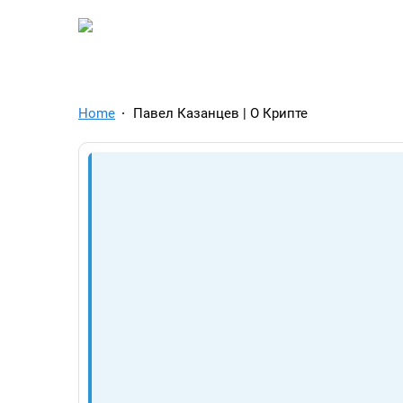
TelegramAds.com — Tel
Home
Павел Казанцев | О Крипте