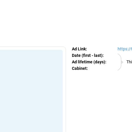
egram Ads Spy
Ad Link:
https:/
Date (first - last):
07.08.
Ad lifetime (days):
Thi
Cabinet:
EURO