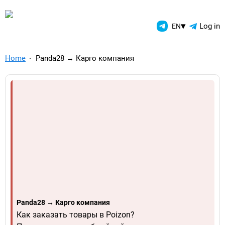
TelegramAds.com — Telegram
▾
Log in
EN
Home
Panda28 → Карго компания
Panda28 → Карго компания
Как заказать товары в Poizon?