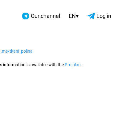
▾
Our channel
EN
Log in
/t.me/tkani_polina
2026
s information is available with the
Pro plan
.