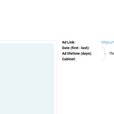
egram Ads Spy
Ad Link:
https:/
Date (first - last):
08.08.
Ad lifetime (days):
Thi
Cabinet:
EURO