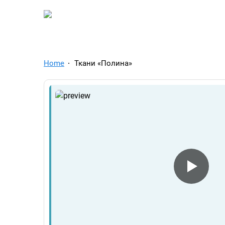
TelegramAds.com — Tel
Home
Ткани «Полина»