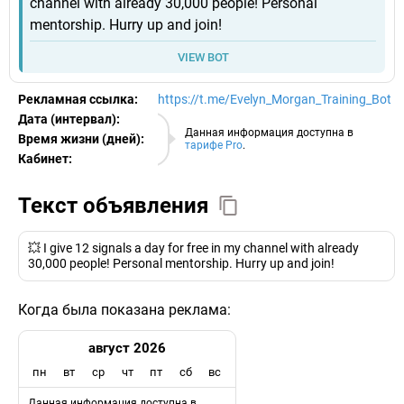
channel with already 30,000 people! Personal
mentorship. Hurry up and join!
VIEW BOT
Рекламная ссылка:
https://t.me/Evelyn_Morgan_Training_Bot
Дата (интервал):
07.08.2026
Данная информация доступна в
Время жизни (дней):
тарифе Pro
.
Кабинет:
EURO
Текст объявления
💥 I give 12 signals a day for free in my channel with already
30,000 people! Personal mentorship. Hurry up and join!
Когда была показана реклама:
август 2026
пн
вт
ср
чт
пт
сб
вс
Данная информация доступна в