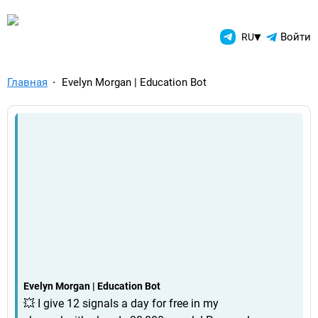
TelegramAds.com — Telegram
▾
Войти
RU
Главная
Evelyn Morgan | Education Bot
Evelyn Morgan | Education Bot
💥 I give 12 signals a day for free in my