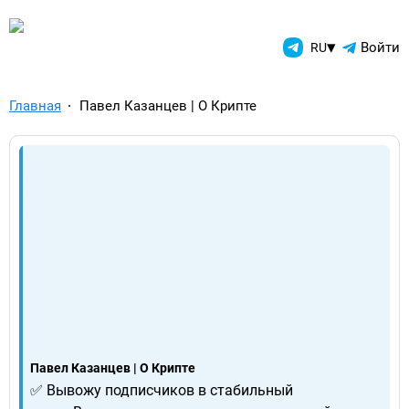
TelegramAds.com — Telegram
▾
Войти
RU
Главная
Павел Казанцев | О Крипте
Павел Казанцев | О Крипте
✅ Вывожу подписчиков в стабильный