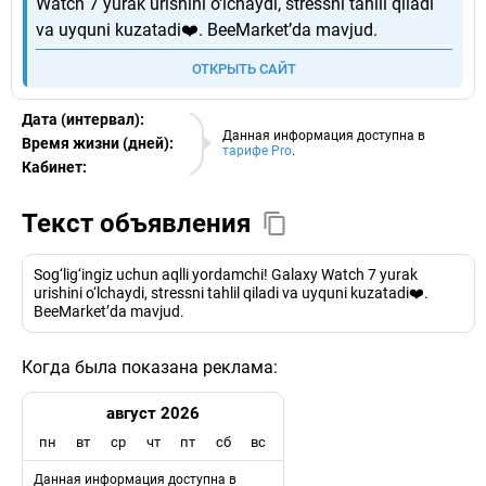
Watch 7 yurak urishini o‘lchaydi, stressni tahlil qiladi
va uyquni kuzatadi❤️. BeeMarket’da mavjud.
ОТКРЫТЬ САЙТ
Дата (интервал):
10.08.2026
Данная информация доступна в
Время жизни (дней):
тарифе Pro
.
Кабинет:
EURO
Текст объявления
Sog‘lig‘ingiz uchun aqlli yordamchi! Galaxy Watch 7 yurak
urishini o‘lchaydi, stressni tahlil qiladi va uyquni kuzatadi❤️.
BeeMarket’da mavjud.
Когда была показана реклама:
август 2026
пн
вт
ср
чт
пт
сб
вс
Данная информация доступна в