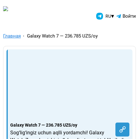
TelegramAds.com — Telegram
▾
Войти
RU
Главная
Galaxy Watch 7 — 236.785 UZS/oy
Galaxy Watch 7 — 236.785 UZS/oy
Sog‘lig‘ingiz uchun aqlli yordamchi! Galaxy