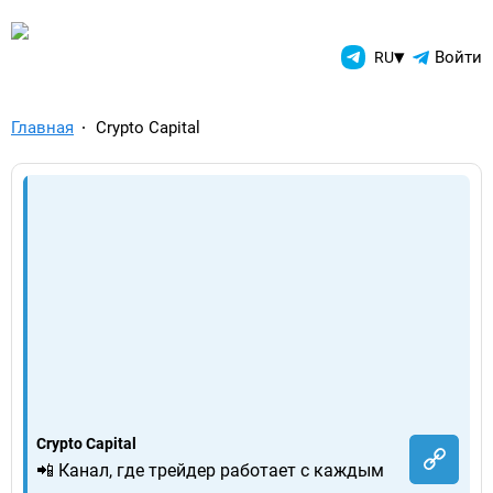
TelegramAds.com — Telegram
▾
Войти
RU
Главная
Crypto Capital
Crypto Capital
📲 Канал, где трейдер работает с каждым