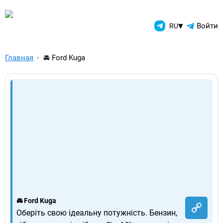
TelegramAds.com — Telegram
▾
Войти
RU
Главная
🚘 Ford Kuga
🚘 Ford Kuga
Оберіть свою ідеальну потужність. Бензин,