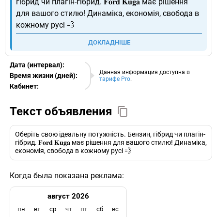
гібрид чи плагін-гібрид. 𝐅𝐨𝐫𝐝 𝐊𝐮𝐠𝐚 має рішення
для вашого стилю! Динаміка, економія, свобода в
кожному русі 💨
ДОКЛАДНІШЕ
Дата (интервал):
07.08.2026
Данная информация доступна в
Время жизни (дней):
тарифе Pro
.
Кабинет:
EURO
Текст объявления
Оберіть свою ідеальну потужність. Бензин, гібрид чи плагін-
гібрид. 𝐅𝐨𝐫𝐝 𝐊𝐮𝐠𝐚 має рішення для вашого стилю! Динаміка,
економія, свобода в кожному русі 💨
Когда была показана реклама:
август 2026
пн
вт
ср
чт
пт
сб
вс