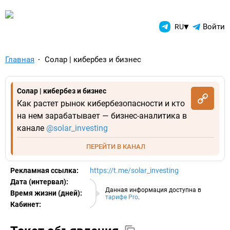
TelegramAds.com — Telegram
▾
Войти
RU
Главная
Солар | кибербез и бизнес
Солар | кибербез и бизнес
Как растет рынок кибербезопасности и кто
на нем зарабатывает — бизнес-аналитика в
канале
@solar_investing
ПЕРЕЙТИ В КАНАЛ
Рекламная ссылка:
https://t.me/solar_investing
Дата (интервал):
06.08.2026
Данная информация доступна в
Время жизни (дней):
тарифе Pro
.
Кабинет:
EURO