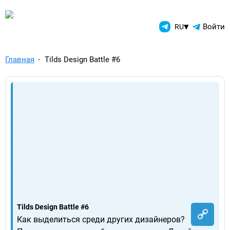
TelegramAds.com — Telegram
▾
Войти
RU
Главная
Tilds Design Battle #6
Tilds Design Battle #6
Как выделиться среди других дизайнеров?