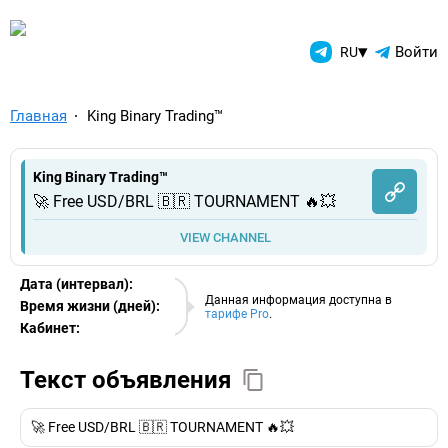
TelegramAds.com — Telegram
▾
Войти
RU
Главная
King Binary Trading™
King Binary Trading™
🚀 Free USD/BRL 🇧🇷 TOURNAMENT 🔥💥
VIEW CHANNEL
Дата (интервал):
07.08.2026
Данная информация доступна в
Время жизни (дней):
тарифе Pro
.
Кабинет:
EURO
Текст объявления
🚀 Free USD/BRL 🇧🇷 TOURNAMENT 🔥💥