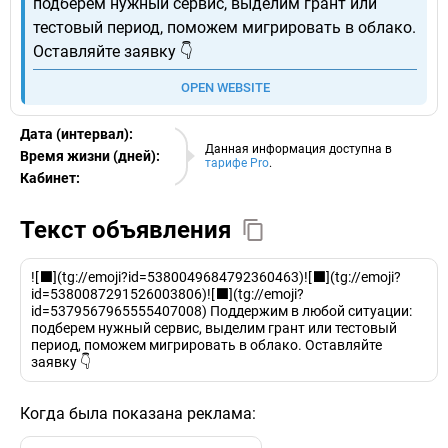
подберем нужный сервис, выделим грант или
тестовый период, поможем мигрировать в облако.
Оставляйте заявку 👇
OPEN WEBSITE
Дата (интервал):
10.08.2026
Данная информация доступна в
Время жизни (дней):
тарифе Pro
.
Кабинет:
EURO
Текст объявления
![⬛️](tg://emoji?id=5380049684792360463)![⬛️](tg://emoji?
id=5380087291526003806)![⬛️](tg://emoji?
id=5379567965555407008) Поддержим в любой ситуации:
подберем нужный сервис, выделим грант или тестовый
период, поможем мигрировать в облако. Оставляйте
заявку 👇
Когда была показана реклама: