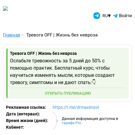
TelegramAds.com — Telegram
▾
Войти
RU
Главная
Тревога OFF | Жизнь без невроза
Тревога OFF | Жизнь без невроза
Ослабьте тревожность за 5 дней до 50% с
помощью практик. Бесплатный курс, чтобы
научиться изменять мысли, которые создают
тревогу, симптомы и не дают спать:👇
ОТКРЫТЬ ПУБЛИКАЦИЮ
Рекламная ссылка:
https://t.me/drmaximzol
Дата (интервал):
06.08.2026
Данная информация доступна в
Время жизни (дней):
тарифе Pro
.
Кабинет:
EURO