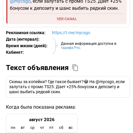
@mycsgo
, если залутать с промо TS25. Дает +25%
бонусом к депозиту и шанс выбить редкий скин.
VER CANAL
Рекламная ссылка:
https://t.me/mycsgo
Дата (интервал):
07.08.2026
Данная информация доступна в
Время жизни (дней):
тарифе Pro
.
Кабинет:
EURO
Текст объявления
Скины за копейки? Где такое бывает?😂 На @mycsgo, если
залутать с промо TS25. Дает +25% бонусом к депозиту и
шанс выбить редкий скин.
Когда была показана реклама:
август 2026
пн
вт
ср
чт
пт
сб
вс