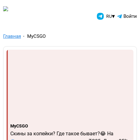
TelegramAds.com — Telegram
▾
Войти
RU
Главная
MyCSGO
MyCSGO
Скины за копейки? Где такое бывает?😂 На