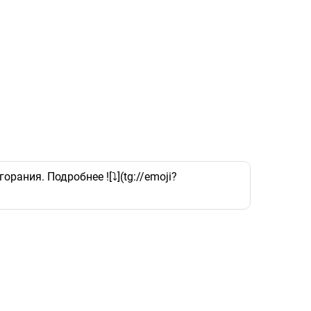
ания. Подробнее ![⤵️](tg://emoji?