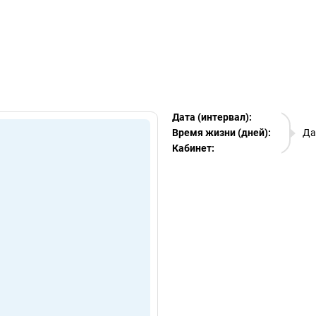
egram Ads Spy
Дата (интервал):
07.08.
Время жизни (дней):
Да
Кабинет:
EURO