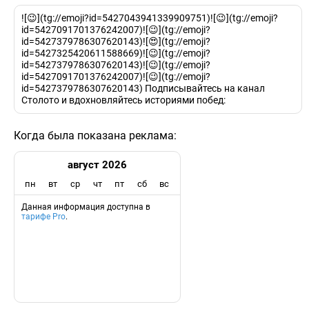
![😉](tg://emoji?id=5427043941339909751)![😉](tg://emoji?
id=5427091701376242007)![😉](tg://emoji?
id=5427379786307620143)![😍](tg://emoji?
id=5427325420611588669)![😉](tg://emoji?
id=5427379786307620143)![😉](tg://emoji?
id=5427091701376242007)![😉](tg://emoji?
id=5427379786307620143) Подписывайтесь на канал
Столото и вдохновляйтесь историями побед:
Когда была показана реклама:
август 2026
пн
вт
ср
чт
пт
сб
вс
Данная информация доступна в
тарифе Pro
.