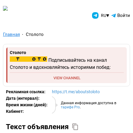
TelegramAds.com — Telegram
▾
Войти
RU
Главная
Столото
Столото
Подписывайтесь на канал
Столото и вдохновляйтесь историями побед:
VIEW CHANNEL
Рекламная ссылка:
https://t.me/aboutstoloto
Дата (интервал):
06.08.2026
Данная информация доступна в
Время жизни (дней):
тарифе Pro
.
Кабинет:
EURO
Текст объявления