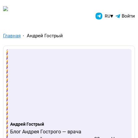
TelegramAds.com — Telegram
▾
Войти
RU
Главная
Андрей Гострый
Андрей Гострый
Блог Андрея Гострого — врача