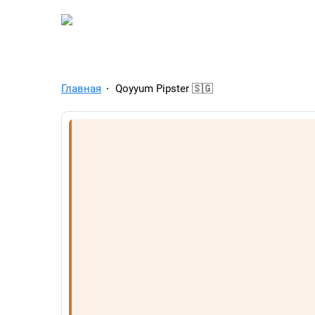
TelegramAds.com — Tel
Главная
Qoyyum Pipster 🇸🇬