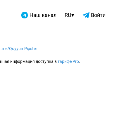
▾
Наш канал
RU
Войти
/t.me/QoyyumPipster
2026
нная информация доступна в
тарифе Pro
.