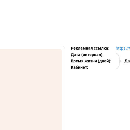
egram Ads Spy
Рекламная ссылка:
https:/
Дата (интервал):
09.08.
Время жизни (дней):
Да
Кабинет:
EURO