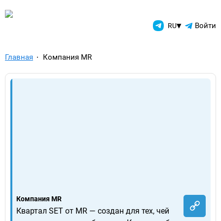
TelegramAds.com — Telegram
▾
Войти
RU
Главная
Компания MR
Компания MR
Квартал SET от MR — создан для тех, чей