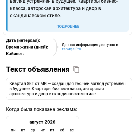
взгляд устремлен в будущее. Квартиры бизнес-
класса, авторская архитектура и двор в
скандинавском стиле.
ПОДРОБНЕЕ
Дата (интервал):
07.08.2026
Данная информация доступна в
Время жизни (дней):
тарифе Pro
.
Кабинет:
EURO
Текст объявления
Квартал SET от MR — создан для тех, чей взгляд устремлен
в будущее. Квартиры бизнес-класса, авторская
архитектура и двор в скандинавском стиле.
Когда была показана реклама:
август 2026
пн
вт
ср
чт
пт
сб
вс