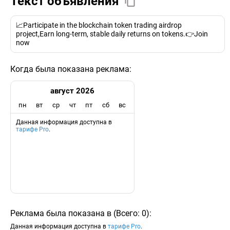
Текст объявления
📈Participate in the blockchain token trading airdrop
project,Earn long-term, stable daily returns on tokens.👉Join
now
Когда была показана реклама:
август 2026
пн
вт
ср
чт
пт
сб
вс
Данная информация доступна в
тарифе Pro
.
Реклама была показана в
(
Всего:
0
)
:
Данная информация доступна в
тарифе Pro
.