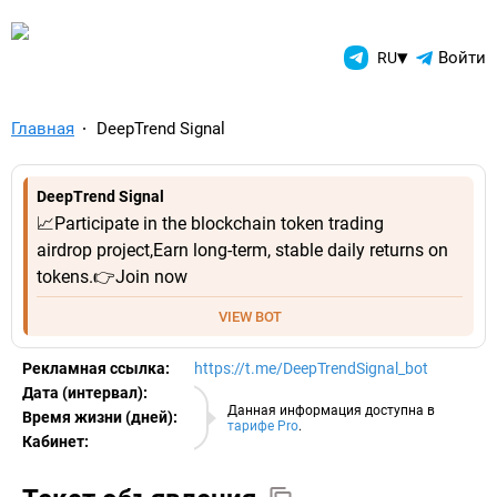
TelegramAds.com — Telegram
▾
Войти
RU
Главная
DeepTrend Signal
DeepTrend Signal
📈Participate in the blockchain token trading
airdrop project,Earn long-term, stable daily returns on
tokens.👉Join now
VIEW BOT
Рекламная ссылка:
https://t.me/DeepTrendSignal_bot
Дата (интервал):
08.08.2026
Данная информация доступна в
Время жизни (дней):
тарифе Pro
.
Кабинет:
EURO